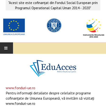
"Acest site este cofinanţat din Fondul Social European prin
Programul Operational Capital Uman 2014 - 2020"
EDUACCES
ANUNŢURI
SERVICII EDUACCES
www.fonduri-ue.ro
Pentru informaţii detaliate despre celelalte programe
SUPORT EDUCAȚIONAL MATEMATICĂ- INFORMATICĂ
cofinanţate de Uniunea Europeană, vă invităm să vizitaţi
www.fonduri-ue.ro
SERVICII PSIHO-SOCIALE