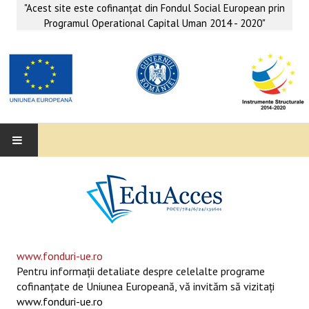
"Acest site este cofinanţat din Fondul Social European prin
Programul Operational Capital Uman 2014 - 2020"
EDUACCES
ANUNŢURI
SERVICII EDUACCES
www.fonduri-ue.ro
Pentru informaţii detaliate despre celelalte programe
SUPORT EDUCAȚIONAL MATEMATICĂ- INFORMATICĂ
cofinanţate de Uniunea Europeană, vă invităm să vizitaţi
www.fonduri-ue.ro
SERVICII PSIHO-SOCIALE