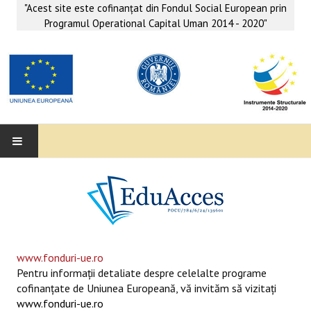
"Acest site este cofinanţat din Fondul Social European prin
Programul Operational Capital Uman 2014 - 2020"
EDUACCES
ANUNŢURI
SERVICII EDUACCES
www.fonduri-ue.ro
Pentru informaţii detaliate despre celelalte programe
SUPORT EDUCAȚIONAL MATEMATICĂ- INFORMATICĂ
cofinanţate de Uniunea Europeană, vă invităm să vizitaţi
www.fonduri-ue.ro
SERVICII PSIHO-SOCIALE