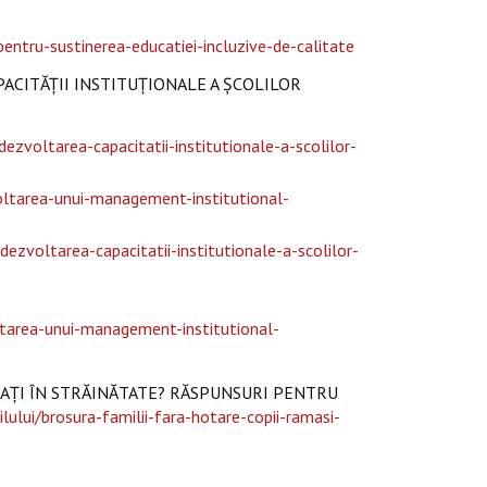
entru-sustinerea-educatiei-incluzive-de-calitate
ACITĂȚII INSTITUȚIONALE A ȘCOLILOR
ezvoltarea-capacitatii-institutionale-a-scolilor-
oltarea-unui-management-institutional-
ezvoltarea-capacitatii-institutionale-a-scolilor-
ltarea-unui-management-institutional-
ECAȚI ÎN STRĂINĂTATE? RĂSPUNSURI PENTRU
ilului/brosura-familii-fara-hotare-copii-ramasi-