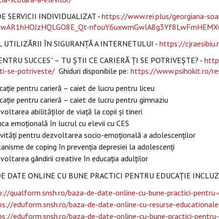
E SERVICII INDIVIDUALIZAT -
https://www.rei.plus/georgiana-soar
d=IwAR1hHOJzHQLGO8E_Qt-nfouY6uxwmGwlA8g3Yf8LwFmHEMX
 UTILIZĂRII ÎN SIGURANŢĂ A INTERNETULUI -
https://cjraesibiu.
ENTRU SUCCES” – TU ȘTII CE CARIERĂ ȚI SE POTRIVEȘTE? -
http
-ti-se-potriveste/
Ghiduri disponibile pe:
https://www.psihokit.ro/re
ație pentru carieră – caiet de lucru pentru liceu
cație pentru carieră – caiet de lucru pentru gimnaziu
oltarea abilităților de viață la copii și tineri
ca emoțională în lucrul cu elevii cu CES
ivități pentru dezvoltarea socio-emoțională a adolescenților
anisme de coping în prevenția depresiei la adolescenți
oltarea gândirii creative în educația adulților
E DATE ONLINE CU BUNE PRACTICI PENTRU EDUCAȚIE INCLUZIVĂ 
p://qualform.snsh.ro/baza-de-date-online-cu-bune-practici-pentru-
ps://eduform.snsh.ro/baza-de-date-online-cu-resurse-educationale-
ps://eduform.snsh.ro/baza-de-date-online-cu-bune-practici-pentru-