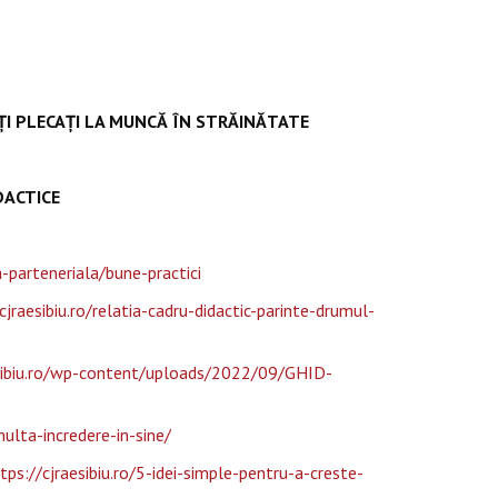
NȚI PLECAȚI LA MUNCĂ ÎN STRĂINĂTATE
DACTICE
a-parteneriala/bune-practici
cjraesibiu.ro/relatia-cadru-didactic-parinte-drumul-
esibiu.ro/wp-content/uploads/2022/09/GHID-
multa-incredere-in-sine/
tps://cjraesibiu.ro/5-idei-simple-pentru-a-creste-