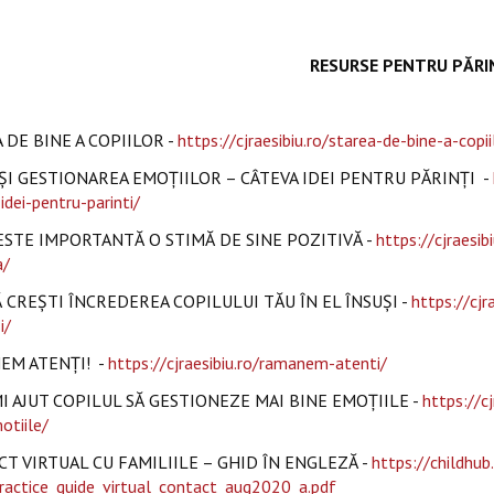
RESURSE PENTRU PĂRI
 DE BINE A COPIILOR -
https://cjraesibiu.ro/starea-de-bine-a-copii
 ȘI GESTIONAREA EMOȚIILOR – CÂTEVA IDEI PENTRU PĂRINȚI -
idei-pentru-parinti/
ESTE IMPORTANTĂ O STIMĂ DE SINE POZITIVĂ -
https://cjraesi
a/
 CREȘTI ÎNCREDEREA COPILULUI TĂU ÎN EL ÎNSUȘI -
https://cjr
i/
EM ATENȚI! -
https://cjraesibiu.ro/ramanem-atenti/
I AJUT COPILUL SĂ GESTIONEZE MAI BINE EMOȚIILE -
https://c
otiile/
T VIRTUAL CU FAMILIILE – GHID ÎN ENGLEZĂ -
https://childhu
actice_guide_virtual_contact_aug2020_a.pdf