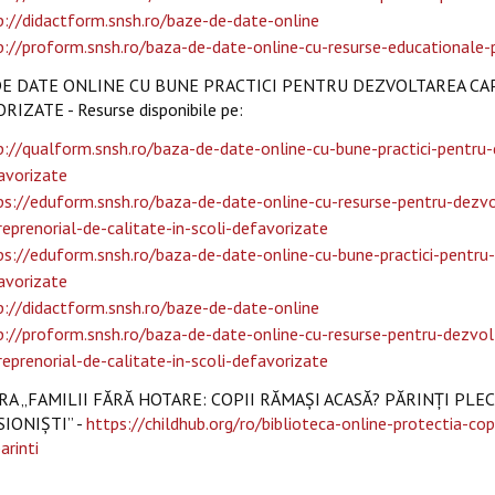
p://didactform.snsh.ro/baze-de-date-online
p://proform.snsh.ro/baza-de-date-online-cu-resurse-educationale-p
E DATE ONLINE CU BUNE PRACTICI PENTRU DEZVOLTAREA CAP
IZATE - Resurse disponibile pe:
p://qualform.snsh.ro/baza-de-date-online-cu-bune-practici-pentru-d
avorizate
ps://eduform.snsh.ro/baza-de-date-online-cu-resurse-pentru-dezv
reprenorial-de-calitate-in-scoli-defavorizate
ps://eduform.snsh.ro/baza-de-date-online-cu-bune-practici-pentru-d
avorizate
p://didactform.snsh.ro/baze-de-date-online
p://proform.snsh.ro/baza-de-date-online-cu-resurse-pentru-dezvo
reprenorial-de-calitate-in-scoli-defavorizate
A „FAMILII FĂRĂ HOTARE: COPII RĂMAȘI ACASĂ? PĂRINȚI PL
IONIȘTI” -
https://childhub.org/ro/biblioteca-online-protectia-cop
arinti