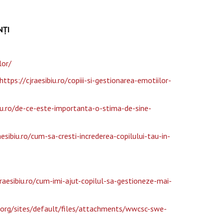
NȚI
lor/
https://cjraesibiu.ro/copiii-si-gestionarea-emotiilor-
biu.ro/de-ce-este-importanta-o-stima-de-sine-
aesibiu.ro/cum-sa-cresti-increderea-copilului-tau-in-
jraesibiu.ro/cum-imi-ajut-copilul-sa-gestioneze-mai-
b.org/sites/default/files/attachments/wwcsc-swe-