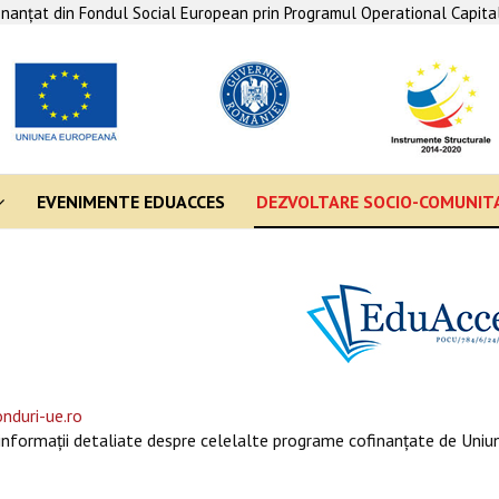
finanţat din Fondul Social European prin Programul Operational Capit
EVENIMENTE EDUACCES
DEZVOLTARE SOCIO-COMUNIT
nduri-ue.ro
informaţii detaliate despre celelalte programe cofinanţate de Uniun