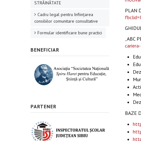
STRĂINĂTATE
PLAN D
Cadru legal pentru înființarea
fbcli
consiliilor comunitare consultative
GHIDUL
Formular identificare bune practici
„ABC P
cariera
BENEFICIAR
Educ
Edu
Dezv
Mun
Act
Mec
Dezv
PARTENER
BAZE D
htt
htt
htt