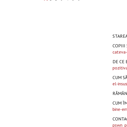
STAREA
COPIII
cateva-
DE CE 
pozitiv
CUM SĂ
el-insus
RĂMÂN
CUM ÎM
bine-em
CONTAC
pswn_pr