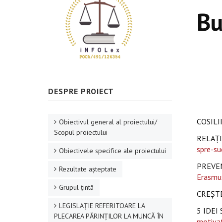
Bu
DESPRE PROIECT
COSILI
Obiectivul general al proiectului/
Scopul proiectului
RELAȚI
spre-su
Obiectivele specifice ale proiectului
PREVEN
Rezultate aşteptate
Erasmus
Grupul ţintă
CREȘTE
LEGISLAȚIE REFERITOARE LA
5 IDEI
PLECAREA PĂRINȚILOR LA MUNCĂ ÎN
motivat