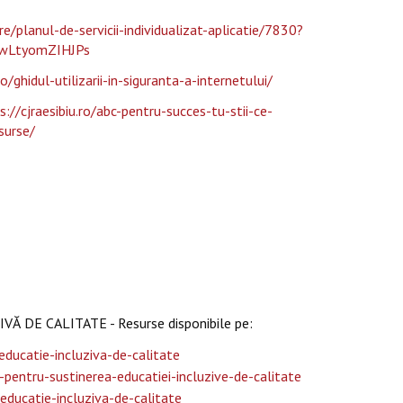
e/planul-de-servicii-individualizat-aplicatie/7830?
wLtyomZIHJPs
ro/ghidul-utilizarii-in-siguranta-a-internetului/
s://cjraesibiu.ro/abc-pentru-succes-tu-stii-ce-
surse/
DE CALITATE - Resurse disponibile pe:
educatie-incluziva-de-calitate
pentru-sustinerea-educatiei-incluzive-de-calitate
educatie-incluziva-de-calitate