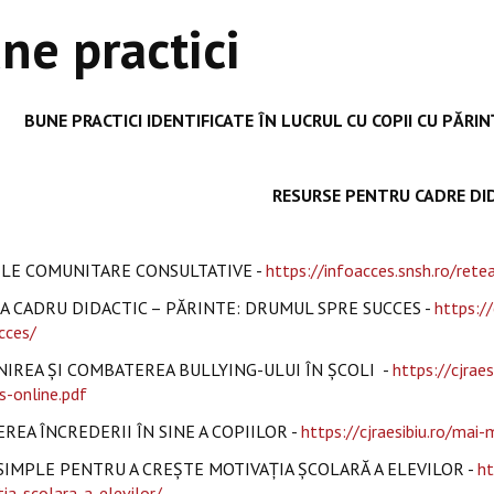
ne practici
BUNE PRACTICI IDENTIFICATE ÎN LUCRUL CU COPII CU PĂRI
RESURSE PENTRU CADRE DI
ILE COMUNITARE CONSULTATIVE -
https://infoacces.snsh.ro/rete
A CADRU DIDACTIC – PĂRINTE: DRUMUL SPRE SUCCES -
https://
cces/
IREA ȘI COMBATEREA BULLYING-ULUI ÎN ȘCOLI -
https://cjra
-online.pdf
REA ÎNCREDERII ÎN SINE A COPIILOR -
https://cjraesibiu.ro/mai-
 SIMPLE PENTRU A CREȘTE MOTIVAȚIA ȘCOLARĂ A ELEVILOR -
ht
ia-scolara-a-elevilor/