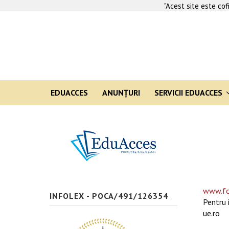
"Acest site este co
EDUACCES
ANUNŢURI
SERVICII EDUACCES
www.fo
INFOLEX - POCA/491/126354
Pentru 
ue.ro