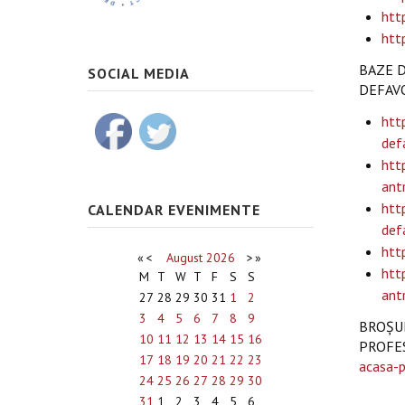
htt
htt
BAZE D
SOCIAL MEDIA
DEFAVOR
htt
def
htt
ant
htt
CALENDAR EVENIMENTE
def
htt
«
<
August
2026
>
»
htt
M
T
W
T
F
S
S
ant
27
28
29
30
31
1
2
3
4
5
6
7
8
9
BROȘUR
10
11
12
13
14
15
16
PROFES
17
18
19
20
21
22
23
acasa-p
24
25
26
27
28
29
30
31
1
2
3
4
5
6