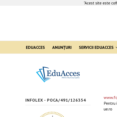
"Acest site este co
EDUACCES
ANUNŢURI
SERVICII EDUACCES
www.fo
INFOLEX - POCA/491/126354
Pentru 
ue.ro