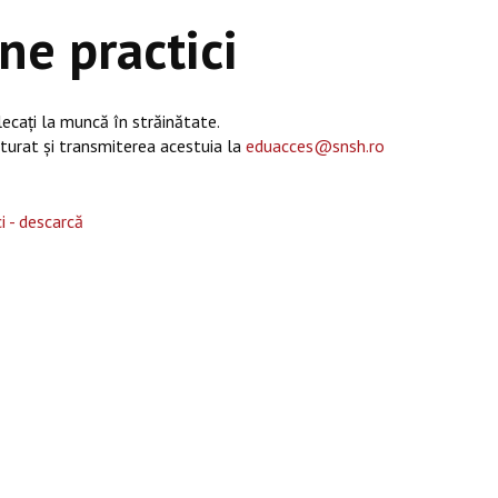
ne practici
plecați la muncă în străinătate.
ăturat și transmiterea acestuia la
eduacces@snsh.ro
i - descarcă