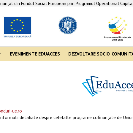
finanţat din Fondul Social European prin Programul Operational Capit
EVENIMENTE EDUACCES
DEZVOLTARE SOCIO-COMUNIT
nduri-ue.ro
informaţii detaliate despre celelalte programe cofinanţate de Uniun