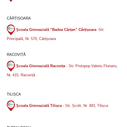
CÂRȚIȘOARA
Şcoala Gimnazială “Badea Cârțan” Cârțișoara
-Str.
Principală, Nr. 570, Cârțișoara
RACOVIȚĂ
Ş
coala Gimnazial
ă
Racovi
ța
-
Str. Protopop Valeriu Florianu,
Nr. 415, Racoviță
TILIȘCA
Şcoala Gimnazială Tilișca
- Str. Școlii, Nr. 483, Tilișca