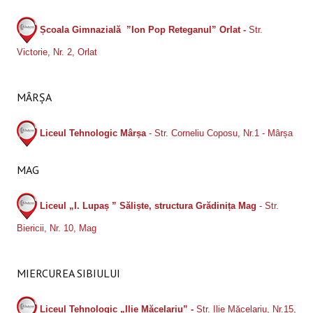
Școala Gimnazială ”Ion Pop Reteganul” Orlat -
Str.
Victorie, Nr. 2, Orlat
MÂRȘA
Liceul Tehnologic Mârșa
- Str. Corneliu Coposu, Nr.1 - Mârșa
MAG
Liceul „I. Lupaș ” Săliște, structura Grădinița Mag
- Str.
Biericii, Nr. 10, Mag
MIERCUREA SIBIULUI
Liceul Tehnologic „Ilie Măcelariu” -
Str. Ilie Măcelariu, Nr.15,