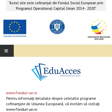
"Acest site este cofinanţat din Fondul Social European prin
Programul Operational Capital Uman 2014 - 2020"
EDUACCES
ANUNŢURI
SERVICII EDUACCES
www.fonduri-ue.ro
Pentru informaţii detaliate despre celelalte programe
SUPORT EDUCAȚIONAL MATEMATICĂ- INFORMATICĂ
cofinanţate de Uniunea Europeană, vă invităm să vizitaţi
www.fonduri-ue.ro
SERVICII PSIHO-SOCIALE