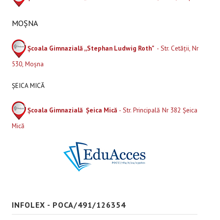
MOȘNA
Școala Gimnazială ,,Stephan Ludwig Roth"
- Str. Cetății, Nr
530, Moșna
ȘEICA MICĂ
Școala Gimnazială Șeica Mică
- Str. Principală Nr 382 Șeica
Mică
INFOLEX - POCA/491/126354