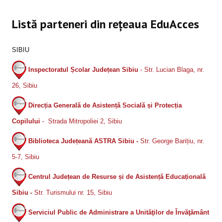
SERVICII EDUCAȚIE PARENTALĂ
Listă parteneri din rețeaua EduAcces
EVENIMENTE EDUACCES
SIBIU
DEZVOLTARE SOCIO-COMUNITARĂ
Inspectoratul Școlar Județean Sibiu
- Str. Lucian Blaga, nr.
26, Sibiu
Despre Rețeaua EduAcces
Direcția Generală de Asistență Socială și Protecția
Membri Rețea EduAcces
Copilului
- Strada Mitropoliei 2, Sibiu
Listă de oportunități/ surse de finanţare
Biblioteca Județeană ASTRA Sibiu -
Str. George Barițiu, nr.
Listă parteneri din rețeaua EduAcces
5-7, Sibiu
Activități în rețeaua EduAcces
Centrul Județean de Resurse și de Asistență Educațională
Planificare activități
Sibiu -
Str. Turismului nr. 15, Sibiu
Testimoniale
Serviciul Public de Administrare a Unităţilor de Învăţământ