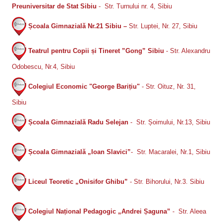
Bune practici
Preuniversitar de Stat Sibiu
- Str. Turnului nr. 4, Sibiu
Școala Gimnazială Nr.21 Sibiu
–
Str. Luptei, Nr. 27, Sibiu
CONTACT
Teatrul pentru Copii și Tineret ”Gong” Sibiu
- Str. Alexandru
Odobescu, Nr.4, Sibiu
Colegiul Economic "George Barițiu"
- Str. Oituz, Nr. 31,
Sibiu
Școala Gimnazială Radu Selejan
- Str. Șoimului, Nr.13, Sibiu
Școala Gimnazială „Ioan Slavici”
- Str. Macaralei, Nr.1, Sibiu
Liceul Teoretic „Onisifor Ghibu”
- Str. Bihorului, Nr.3. Sibiu
Colegiul Național Pedagogic „Andrei Șaguna”
- Str. Aleea