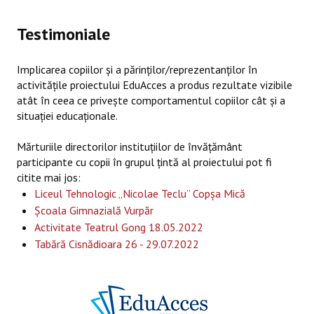
SERVICII EDUCAȚIE PARENTALĂ
Testimoniale
EVENIMENTE EDUACCES
Implicarea copiilor și a părinților/reprezentanților în
activitățile proiectului EduAcces a produs rezultate vizibile
DEZVOLTARE SOCIO-COMUNITARĂ
atât în ceea ce privește comportamentul copiilor cât și a
situației educaționale.
Despre Rețeaua EduAcces
Mărturiile directorilor instituțiilor de învățământ
Membri Rețea EduAcces
participante cu copii în grupul țintă al proiectului pot fi
citite mai jos:
Listă de oportunități/ surse de finanţare
Liceul Tehnologic „Nicolae Teclu” Copșa Mică
Listă parteneri din rețeaua EduAcces
Școala Gimnazială Vurpăr
Activitate Teatrul Gong 18.05.2022
Activități în rețeaua EduAcces
Tabără
Cisnădioara 26 - 29.07.2022
Planificare activități
Testimoniale