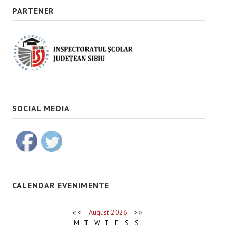
PARTENER
SOCIAL MEDIA
CALENDAR EVENIMENTE
«
<
August
2026
>
»
M
T
W
T
F
S
S