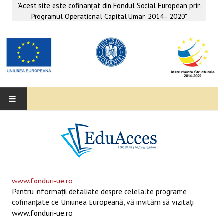
"Acest site este cofinanţat din Fondul Social European prin
Programul Operational Capital Uman 2014 - 2020"
EDUACCES
ANUNŢURI
SERVICII EDUACCES
www.fonduri-ue.ro
Pentru informaţii detaliate despre celelalte programe
SUPORT EDUCAȚIONAL MATEMATICĂ- INFORMATICĂ
cofinanţate de Uniunea Europeană, vă invităm să vizitaţi
www.fonduri-ue.ro
SERVICII PSIHO-SOCIALE