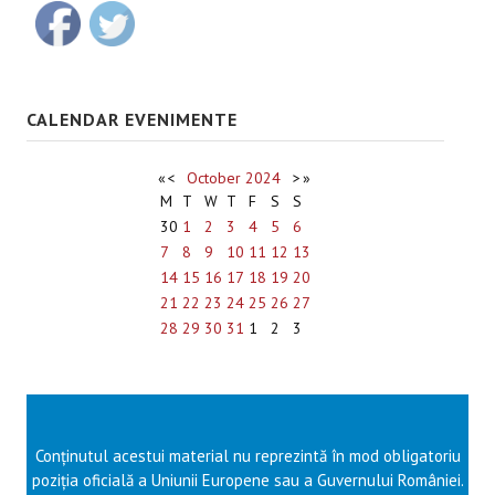
CALENDAR EVENIMENTE
«
<
October
2024
>
»
M
T
W
T
F
S
S
30
1
2
3
4
5
6
7
8
9
10
11
12
13
14
15
16
17
18
19
20
21
22
23
24
25
26
27
28
29
30
31
1
2
3
Conținutul acestui material nu reprezintă în mod obligatoriu
poziția oficială a Uniunii Europene sau a Guvernului României.