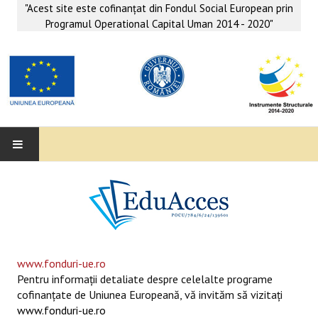
"Acest site este cofinanţat din Fondul Social European prin
Programul Operational Capital Uman 2014 - 2020"
EDUACCES
ANUNŢURI
SERVICII EDUACCES
www.fonduri-ue.ro
Pentru informaţii detaliate despre celelalte programe
SUPORT EDUCAȚIONAL MATEMATICĂ- INFORMATICĂ
cofinanţate de Uniunea Europeană, vă invităm să vizitaţi
www.fonduri-ue.ro
SERVICII PSIHO-SOCIALE