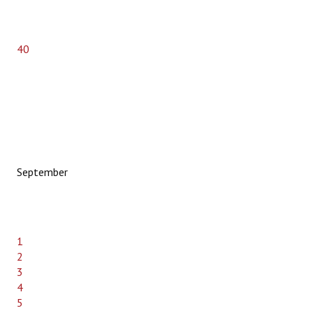
Bune practici
CONTACT
40
September
1
2
3
4
5