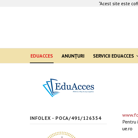
"Acest site este co
EDUACCES
ANUNŢURI
SERVICII EDUACCES
www.fo
INFOLEX - POCA/491/126354
Pentru 
ue.ro