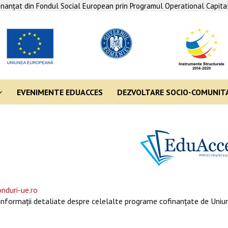
finanţat din Fondul Social European prin Programul Operational Capit
EVENIMENTE EDUACCES
DEZVOLTARE SOCIO-COMUNIT
nduri-ue.ro
informaţii detaliate despre celelalte programe cofinanţate de Uniun