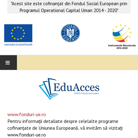
"Acest site este cofinanţat din Fondul Social European prin
Programul Operational Capital Uman 2014 - 2020"
EDUACCES
ANUNŢURI
SERVICII EDUACCES
www.fonduri-ue.ro
Pentru informaţii detaliate despre celelalte programe
SUPORT EDUCAȚIONAL MATEMATICĂ- INFORMATICĂ
cofinanţate de Uniunea Europeană, vă invităm să vizitaţi
www.fonduri-ue.ro
SERVICII PSIHO-SOCIALE