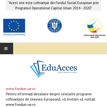
"Acest site este cofinanţat din Fondul Social European prin
Programul Operational Capital Uman 2014 - 2020"
EDUACCES
ANUNŢURI
SERVICII EDUACCES
www.fonduri-ue.ro
Pentru informaţii detaliate despre celelalte programe
SUPORT EDUCAȚIONAL MATEMATICĂ- INFORMATICĂ
cofinanţate de Uniunea Europeană, vă invităm să vizitaţi
www.fonduri-ue.ro
SERVICII PSIHO-SOCIALE