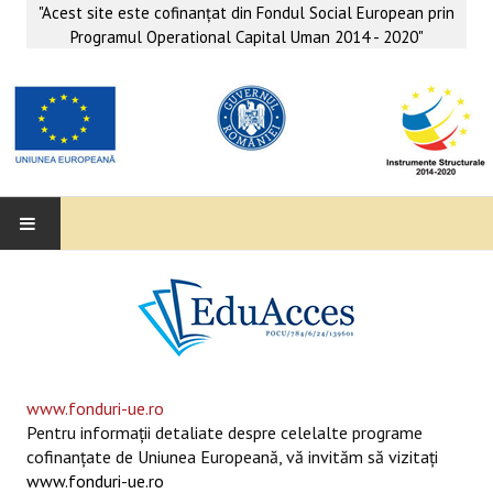
"Acest site este cofinanţat din Fondul Social European prin
Programul Operational Capital Uman 2014 - 2020"
EDUACCES
ANUNŢURI
SERVICII EDUACCES
www.fonduri-ue.ro
Pentru informaţii detaliate despre celelalte programe
SUPORT EDUCAȚIONAL MATEMATICĂ- INFORMATICĂ
cofinanţate de Uniunea Europeană, vă invităm să vizitaţi
www.fonduri-ue.ro
SERVICII PSIHO-SOCIALE