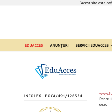
"Acest site este co
EDUACCES
ANUNŢURI
SERVICII EDUACCES
www.fo
INFOLEX - POCA/491/126354
Pentru 
ue.ro