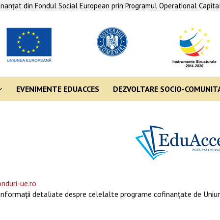
finanţat din Fondul Social European prin Programul Operational Capit
EVENIMENTE EDUACCES
DEZVOLTARE SOCIO-COMUNIT
nduri-ue.ro
informaţii detaliate despre celelalte programe cofinanţate de Uniun