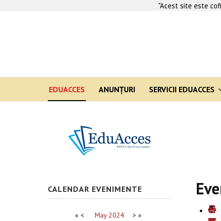
"Acest site este co
EDUACCES
ANUNŢURI
SERVICII EDUACCES
Eve
CALENDAR EVENIMENTE
«
<
May
2024
>
»