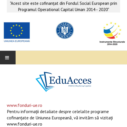
"Acest site este cofinanţat din Fondul Social European prin
Programul Operational Capital Uman 2014 - 2020"
EDUACCES
ANUNŢURI
SERVICII EDUACCES
www.fonduri-ue.ro
Pentru informaţii detaliate despre celelalte programe
SUPORT EDUCAȚIONAL MATEMATICĂ- INFORMATICĂ
cofinanţate de Uniunea Europeană, vă invităm să vizitaţi
www.fonduri-ue.ro
SERVICII PSIHO-SOCIALE