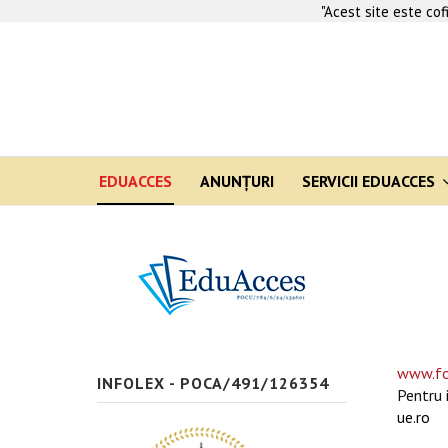
"Acest site este co
EDUACCES
ANUNŢURI
SERVICII EDUACCES
www.fo
INFOLEX - POCA/491/126354
Pentru 
ue.ro