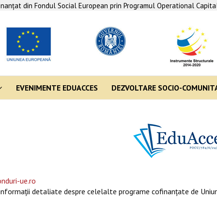
finanţat din Fondul Social European prin Programul Operational Capit
EVENIMENTE EDUACCES
DEZVOLTARE SOCIO-COMUNIT
nduri-ue.ro
informaţii detaliate despre celelalte programe cofinanţate de Uniun