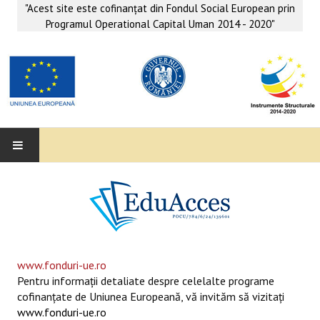
"Acest site este cofinanţat din Fondul Social European prin
Programul Operational Capital Uman 2014 - 2020"
EDUACCES
ANUNŢURI
SERVICII EDUACCES
www.fonduri-ue.ro
Pentru informaţii detaliate despre celelalte programe
SUPORT EDUCAȚIONAL MATEMATICĂ- INFORMATICĂ
cofinanţate de Uniunea Europeană, vă invităm să vizitaţi
www.fonduri-ue.ro
SERVICII PSIHO-SOCIALE