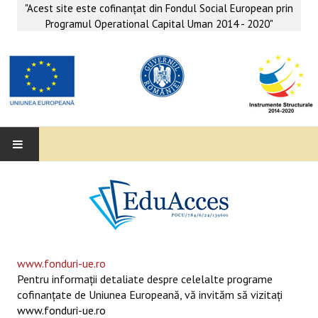
"Acest site este cofinanţat din Fondul Social European prin
Programul Operational Capital Uman 2014 - 2020"
EDUACCES
ANUNŢURI
SERVICII EDUACCES
www.fonduri-ue.ro
Pentru informaţii detaliate despre celelalte programe
SUPORT EDUCAȚIONAL MATEMATICĂ- INFORMATICĂ
cofinanţate de Uniunea Europeană, vă invităm să vizitaţi
www.fonduri-ue.ro
SERVICII PSIHO-SOCIALE