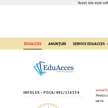
"Acest site este co
EDUACCES
ANUNŢURI
SERVICII EDUACCES
www.fo
INFOLEX - POCA/491/126354
Pentru 
ue.ro