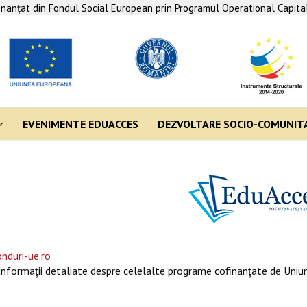
finanţat din Fondul Social European prin Programul Operational Capit
EVENIMENTE EDUACCES
DEZVOLTARE SOCIO-COMUNIT
nduri-ue.ro
informaţii detaliate despre celelalte programe cofinanţate de Uniun