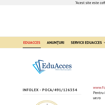
"Acest site este co
EDUACCES
ANUNŢURI
SERVICII EDUACCES
www.fo
INFOLEX - POCA/491/126354
Pentru 
ue.ro