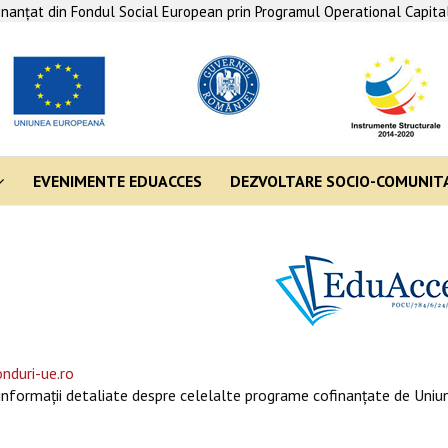
finanţat din Fondul Social European prin Programul Operational Capit
EVENIMENTE EDUACCES
DEZVOLTARE SOCIO-COMUNIT
nduri-ue.ro
informaţii detaliate despre celelalte programe cofinanţate de Uniun