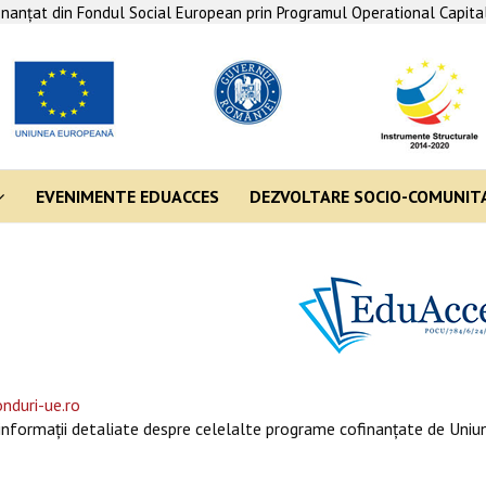
finanţat din Fondul Social European prin Programul Operational Capit
EVENIMENTE EDUACCES
DEZVOLTARE SOCIO-COMUNIT
nduri-ue.ro
informaţii detaliate despre celelalte programe cofinanţate de Uniun