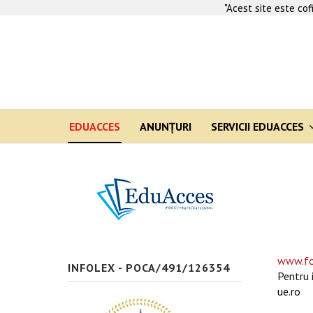
"Acest site este co
EDUACCES
ANUNŢURI
SERVICII EDUACCES
www.fo
INFOLEX - POCA/491/126354
Pentru 
ue.ro