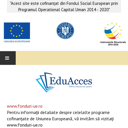
"Acest site este cofinanţat din Fondul Social European prin
Programul Operational Capital Uman 2014 - 2020"
EDUACCES
ANUNŢURI
SERVICII EDUACCES
www.fonduri-ue.ro
Pentru informaţii detaliate despre celelalte programe
SUPORT EDUCAȚIONAL MATEMATICĂ- INFORMATICĂ
cofinanţate de Uniunea Europeană, vă invităm să vizitaţi
www.fonduri-ue.ro
SERVICII PSIHO-SOCIALE