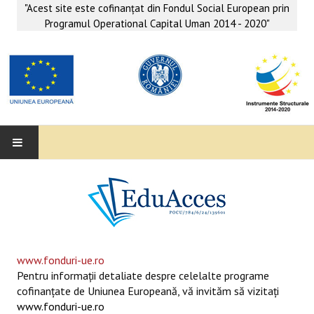
"Acest site este cofinanţat din Fondul Social European prin
Programul Operational Capital Uman 2014 - 2020"
EDUACCES
ANUNŢURI
SERVICII EDUACCES
www.fonduri-ue.ro
Pentru informaţii detaliate despre celelalte programe
SUPORT EDUCAȚIONAL MATEMATICĂ- INFORMATICĂ
cofinanţate de Uniunea Europeană, vă invităm să vizitaţi
www.fonduri-ue.ro
SERVICII PSIHO-SOCIALE