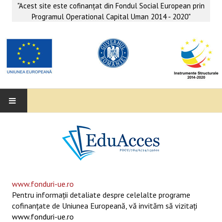
"Acest site este cofinanţat din Fondul Social European prin
Programul Operational Capital Uman 2014 - 2020"
EDUACCES
ANUNŢURI
SERVICII EDUACCES
www.fonduri-ue.ro
Pentru informaţii detaliate despre celelalte programe
SUPORT EDUCAȚIONAL MATEMATICĂ- INFORMATICĂ
cofinanţate de Uniunea Europeană, vă invităm să vizitaţi
www.fonduri-ue.ro
SERVICII PSIHO-SOCIALE