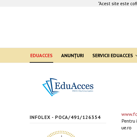
"Acest site este co
EDUACCES
ANUNŢURI
SERVICII EDUACCES
www.fo
INFOLEX - POCA/491/126354
Pentru 
ue.ro