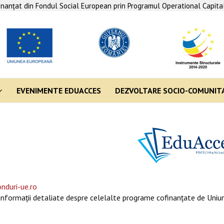
finanţat din Fondul Social European prin Programul Operational Capit
EVENIMENTE EDUACCES
DEZVOLTARE SOCIO-COMUNIT
nduri-ue.ro
informaţii detaliate despre celelalte programe cofinanţate de Uniun