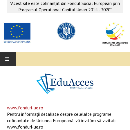
"Acest site este cofinanţat din Fondul Social European prin
Programul Operational Capital Uman 2014 - 2020"
EDUACCES
ANUNŢURI
SERVICII EDUACCES
www.fonduri-ue.ro
Pentru informaţii detaliate despre celelalte programe
SUPORT EDUCAȚIONAL MATEMATICĂ- INFORMATICĂ
cofinanţate de Uniunea Europeană, vă invităm să vizitaţi
www.fonduri-ue.ro
SERVICII PSIHO-SOCIALE