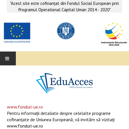
"Acest site este cofinanţat din Fondul Social European prin
Programul Operational Capital Uman 2014 - 2020"
EDUACCES
ANUNŢURI
SERVICII EDUACCES
www.fonduri-ue.ro
Pentru informaţii detaliate despre celelalte programe
SUPORT EDUCAȚIONAL MATEMATICĂ- INFORMATICĂ
cofinanţate de Uniunea Europeană, vă invităm să vizitaţi
www.fonduri-ue.ro
SERVICII PSIHO-SOCIALE