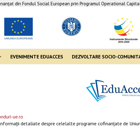
finanţat din Fondul Social European prin Programul Operational Capit
EVENIMENTE EDUACCES
DEZVOLTARE SOCIO-COMUNIT
nduri-ue.ro
informaţii detaliate despre celelalte programe cofinanţate de Uniun