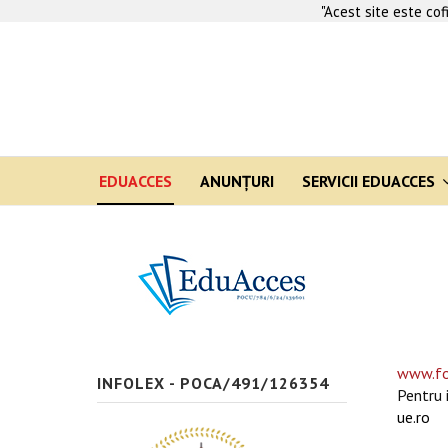
"Acest site este co
EDUACCES
ANUNŢURI
SERVICII EDUACCES
www.fo
INFOLEX - POCA/491/126354
Pentru 
ue.ro