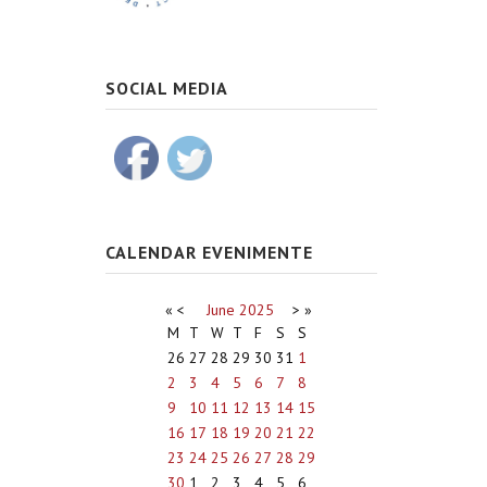
SOCIAL MEDIA
CALENDAR EVENIMENTE
«
<
June
2025
>
»
M
T
W
T
F
S
S
26
27
28
29
30
31
1
2
3
4
5
6
7
8
9
10
11
12
13
14
15
16
17
18
19
20
21
22
23
24
25
26
27
28
29
30
1
2
3
4
5
6