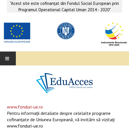
"Acest site este cofinanţat din Fondul Social European prin
Programul Operational Capital Uman 2014 - 2020"
EDUACCES
ANUNŢURI
SERVICII EDUACCES
www.fonduri-ue.ro
Pentru informaţii detaliate despre celelalte programe
SUPORT EDUCAȚIONAL MATEMATICĂ- INFORMATICĂ
cofinanţate de Uniunea Europeană, vă invităm să vizitaţi
www.fonduri-ue.ro
SERVICII PSIHO-SOCIALE