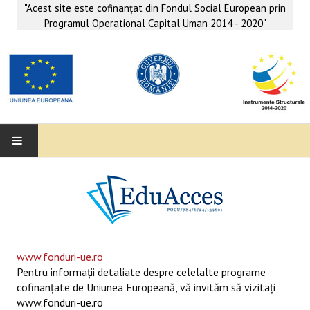
"Acest site este cofinanţat din Fondul Social European prin
Programul Operational Capital Uman 2014 - 2020"
EDUACCES
ANUNŢURI
SERVICII EDUACCES
www.fonduri-ue.ro
Pentru informaţii detaliate despre celelalte programe
SUPORT EDUCAȚIONAL MATEMATICĂ- INFORMATICĂ
cofinanţate de Uniunea Europeană, vă invităm să vizitaţi
www.fonduri-ue.ro
SERVICII PSIHO-SOCIALE