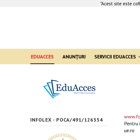
"Acest site este co
EDUACCES
ANUNŢURI
SERVICII EDUACCES
www.fo
INFOLEX - POCA/491/126354
Pentru 
ue.ro