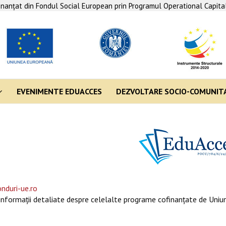
finanţat din Fondul Social European prin Programul Operational Capit
EVENIMENTE EDUACCES
DEZVOLTARE SOCIO-COMUNIT
nduri-ue.ro
informaţii detaliate despre celelalte programe cofinanţate de Uniun