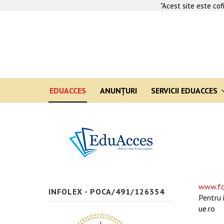
"Acest site este co
EDUACCES
ANUNŢURI
SERVICII EDUACCES
www.fo
INFOLEX - POCA/491/126354
Pentru 
ue.ro