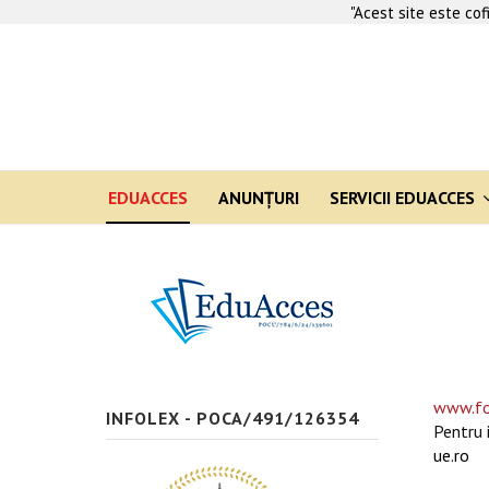
"Acest site este co
EDUACCES
ANUNŢURI
SERVICII EDUACCES
www.fo
INFOLEX - POCA/491/126354
Pentru 
ue.ro