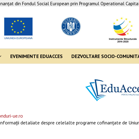
finanţat din Fondul Social European prin Programul Operational Capit
EVENIMENTE EDUACCES
DEZVOLTARE SOCIO-COMUNIT
nduri-ue.ro
informaţii detaliate despre celelalte programe cofinanţate de Uniun