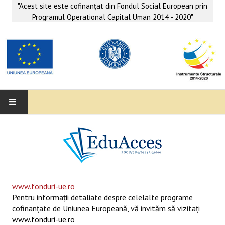
"Acest site este cofinanţat din Fondul Social European prin
Programul Operational Capital Uman 2014 - 2020"
EDUACCES
ANUNŢURI
SERVICII EDUACCES
www.fonduri-ue.ro
Pentru informaţii detaliate despre celelalte programe
SUPORT EDUCAȚIONAL MATEMATICĂ- INFORMATICĂ
cofinanţate de Uniunea Europeană, vă invităm să vizitaţi
www.fonduri-ue.ro
SERVICII PSIHO-SOCIALE