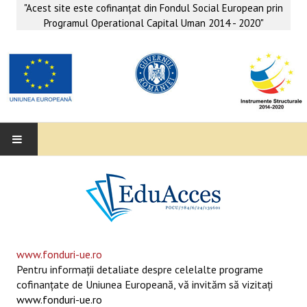
"Acest site este cofinanţat din Fondul Social European prin
Programul Operational Capital Uman 2014 - 2020"
EDUACCES
ANUNŢURI
SERVICII EDUACCES
www.fonduri-ue.ro
Pentru informaţii detaliate despre celelalte programe
SUPORT EDUCAȚIONAL MATEMATICĂ- INFORMATICĂ
cofinanţate de Uniunea Europeană, vă invităm să vizitaţi
www.fonduri-ue.ro
SERVICII PSIHO-SOCIALE