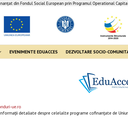
finanţat din Fondul Social European prin Programul Operational Capit
EVENIMENTE EDUACCES
DEZVOLTARE SOCIO-COMUNIT
nduri-ue.ro
informaţii detaliate despre celelalte programe cofinanţate de Uniun