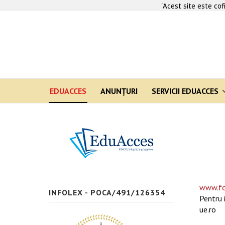
"Acest site este co
EDUACCES
ANUNŢURI
SERVICII EDUACCES
www.fo
INFOLEX - POCA/491/126354
Pentru 
ue.ro