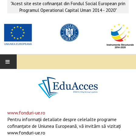
"Acest site este cofinanţat din Fondul Social European prin
Programul Operational Capital Uman 2014 - 2020"
EDUACCES
ANUNŢURI
SERVICII EDUACCES
www.fonduri-ue.ro
Pentru informaţii detaliate despre celelalte programe
SUPORT EDUCAȚIONAL MATEMATICĂ- INFORMATICĂ
cofinanţate de Uniunea Europeană, vă invităm să vizitaţi
www.fonduri-ue.ro
SERVICII PSIHO-SOCIALE