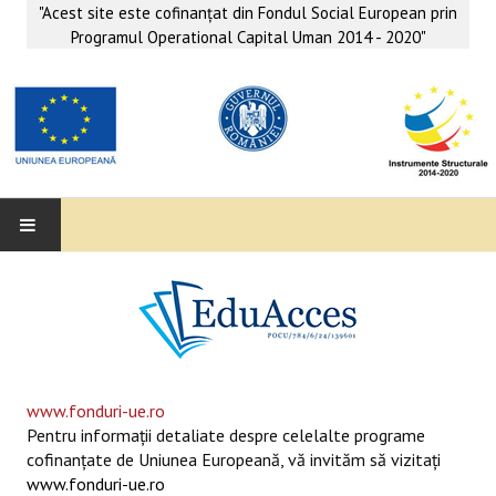
"Acest site este cofinanţat din Fondul Social European prin
Programul Operational Capital Uman 2014 - 2020"
EDUACCES
ANUNŢURI
SERVICII EDUACCES
www.fonduri-ue.ro
Pentru informaţii detaliate despre celelalte programe
SUPORT EDUCAȚIONAL MATEMATICĂ- INFORMATICĂ
cofinanţate de Uniunea Europeană, vă invităm să vizitaţi
www.fonduri-ue.ro
SERVICII PSIHO-SOCIALE