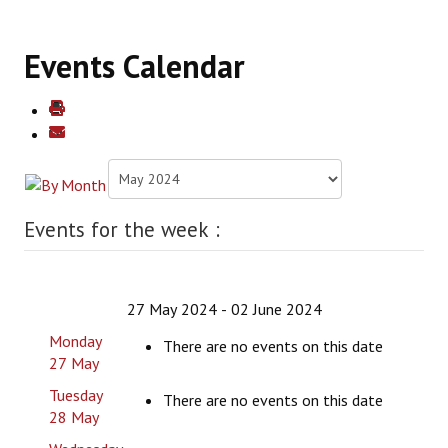
SERVICII EDUCAȚIE PARENTALĂ
Events Calendar
EVENIMENTE EDUACCES
DEZVOLTARE SOCIO-COMUNITARĂ
Despre Rețeaua EduAcces
Membri Rețea EduAcces
Events for the week :
Listă de oportunități/ surse de finanţare
Listă parteneri din rețeaua EduAcces
27 May 2024 - 02 June 2024
Activități în rețeaua EduAcces
Monday
There are no events on this date
27 May
Planificare activități
Tuesday
There are no events on this date
28 May
Testimoniale