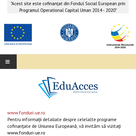
"Acest site este cofinanţat din Fondul Social European prin
Programul Operational Capital Uman 2014 - 2020"
EDUACCES
ANUNŢURI
SERVICII EDUACCES
www.fonduri-ue.ro
Pentru informaţii detaliate despre celelalte programe
SUPORT EDUCAȚIONAL MATEMATICĂ- INFORMATICĂ
cofinanţate de Uniunea Europeană, vă invităm să vizitaţi
www.fonduri-ue.ro
SERVICII PSIHO-SOCIALE