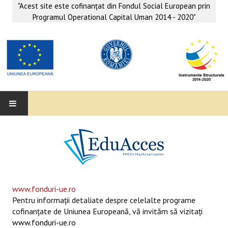
"Acest site este cofinanţat din Fondul Social European prin
Programul Operational Capital Uman 2014 - 2020"
EDUACCES
ANUNŢURI
SERVICII EDUACCES
www.fonduri-ue.ro
Pentru informaţii detaliate despre celelalte programe
SUPORT EDUCAȚIONAL MATEMATICĂ- INFORMATICĂ
cofinanţate de Uniunea Europeană, vă invităm să vizitaţi
www.fonduri-ue.ro
SERVICII PSIHO-SOCIALE