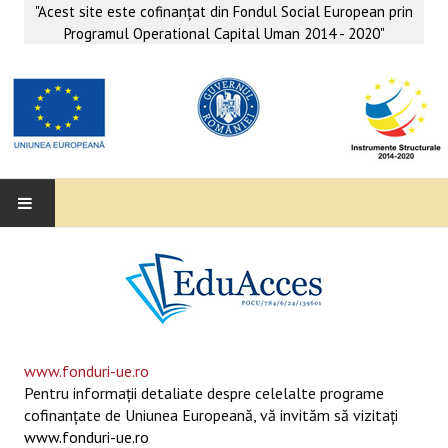
"Acest site este cofinanţat din Fondul Social European prin
Programul Operational Capital Uman 2014 - 2020"
EDUACCES
ANUNŢURI
SERVICII EDUACCES
www.fonduri-ue.ro
Pentru informaţii detaliate despre celelalte programe
SUPORT EDUCAȚIONAL MATEMATICĂ- INFORMATICĂ
cofinanţate de Uniunea Europeană, vă invităm să vizitaţi
www.fonduri-ue.ro
SERVICII PSIHO-SOCIALE