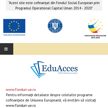
"Acest site este cofinanţat din Fondul Social European prin
Programul Operational Capital Uman 2014 - 2020"
EDUACCES
ANUNŢURI
SERVICII EDUACCES
www.fonduri-ue.ro
Pentru informaţii detaliate despre celelalte programe
SUPORT EDUCAȚIONAL MATEMATICĂ- INFORMATICĂ
cofinanţate de Uniunea Europeană, vă invităm să vizitaţi
www.fonduri-ue.ro
SERVICII PSIHO-SOCIALE