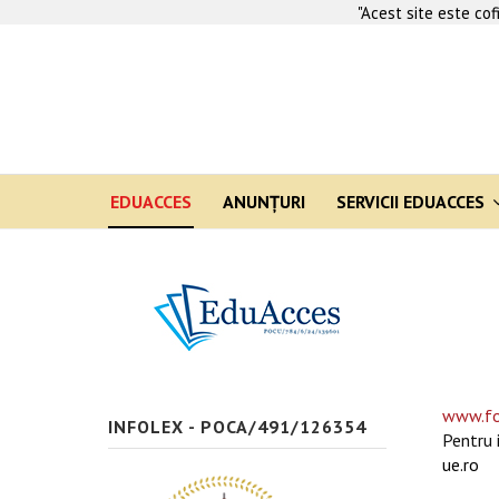
"Acest site este co
EDUACCES
ANUNŢURI
SERVICII EDUACCES
www.fo
INFOLEX - POCA/491/126354
Pentru 
ue.ro