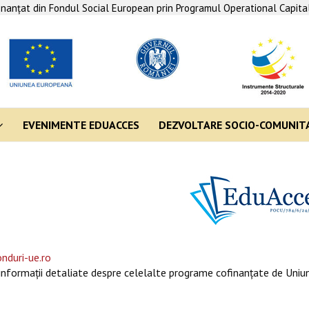
finanţat din Fondul Social European prin Programul Operational Capit
EVENIMENTE EDUACCES
DEZVOLTARE SOCIO-COMUNIT
nduri-ue.ro
informaţii detaliate despre celelalte programe cofinanţate de Uniun