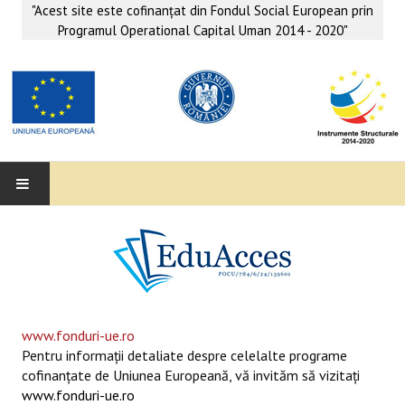
"Acest site este cofinanţat din Fondul Social European prin
Programul Operational Capital Uman 2014 - 2020"
EDUACCES
ANUNŢURI
SERVICII EDUACCES
www.fonduri-ue.ro
Pentru informaţii detaliate despre celelalte programe
SUPORT EDUCAȚIONAL MATEMATICĂ- INFORMATICĂ
cofinanţate de Uniunea Europeană, vă invităm să vizitaţi
www.fonduri-ue.ro
SERVICII PSIHO-SOCIALE