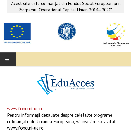
"Acest site este cofinanţat din Fondul Social European prin
Programul Operational Capital Uman 2014 - 2020"
EDUACCES
ANUNŢURI
SERVICII EDUACCES
www.fonduri-ue.ro
Pentru informaţii detaliate despre celelalte programe
SUPORT EDUCAȚIONAL MATEMATICĂ- INFORMATICĂ
cofinanţate de Uniunea Europeană, vă invităm să vizitaţi
www.fonduri-ue.ro
SERVICII PSIHO-SOCIALE