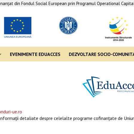
finanţat din Fondul Social European prin Programul Operational Capit
EVENIMENTE EDUACCES
DEZVOLTARE SOCIO-COMUNIT
nduri-ue.ro
informaţii detaliate despre celelalte programe cofinanţate de Uniun