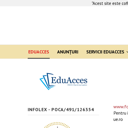
"Acest site este co
EDUACCES
ANUNŢURI
SERVICII EDUACCES
www.fo
INFOLEX - POCA/491/126354
Pentru 
ue.ro