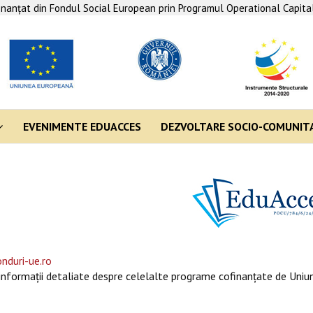
finanţat din Fondul Social European prin Programul Operational Capit
EVENIMENTE EDUACCES
DEZVOLTARE SOCIO-COMUNIT
nduri-ue.ro
informaţii detaliate despre celelalte programe cofinanţate de Uniun