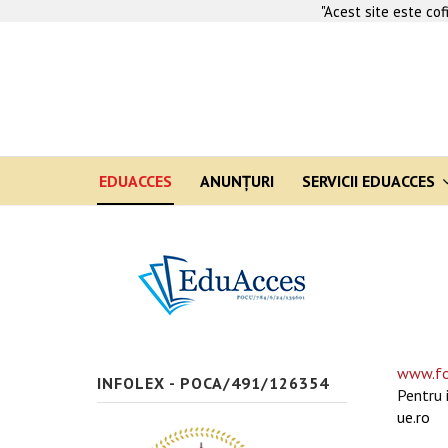
"Acest site este co
EDUACCES
ANUNŢURI
SERVICII EDUACCES
www.fo
INFOLEX - POCA/491/126354
Pentru 
ue.ro