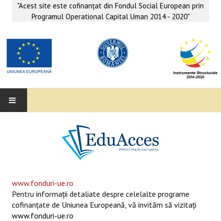
"Acest site este cofinanţat din Fondul Social European prin
Programul Operational Capital Uman 2014 - 2020"
EDUACCES
ANUNŢURI
SERVICII EDUACCES
www.fonduri-ue.ro
Pentru informaţii detaliate despre celelalte programe
SUPORT EDUCAȚIONAL MATEMATICĂ- INFORMATICĂ
cofinanţate de Uniunea Europeană, vă invităm să vizitaţi
www.fonduri-ue.ro
SERVICII PSIHO-SOCIALE