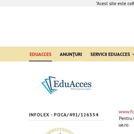
"Acest site este co
EDUACCES
ANUNŢURI
SERVICII EDUACCES
www.fo
INFOLEX - POCA/491/126354
Pentru 
ue.ro