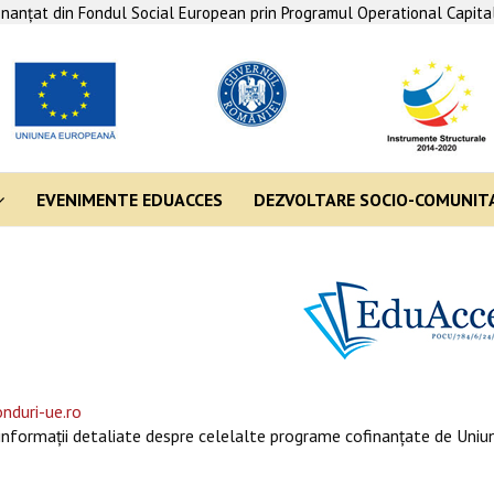
finanţat din Fondul Social European prin Programul Operational Capit
EVENIMENTE EDUACCES
DEZVOLTARE SOCIO-COMUNIT
nduri-ue.ro
informaţii detaliate despre celelalte programe cofinanţate de Uniun