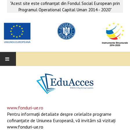
"Acest site este cofinanţat din Fondul Social European prin
Programul Operational Capital Uman 2014 - 2020"
EDUACCES
ANUNŢURI
SERVICII EDUACCES
www.fonduri-ue.ro
Pentru informaţii detaliate despre celelalte programe
SUPORT EDUCAȚIONAL MATEMATICĂ- INFORMATICĂ
cofinanţate de Uniunea Europeană, vă invităm să vizitaţi
www.fonduri-ue.ro
SERVICII PSIHO-SOCIALE